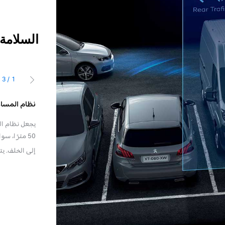
السلامة
3
/
1
السابق
لة الانحراف عن المسار
نظام المساع
يكتشف نظام التنبيه في حالة الانحراف عن المسار (LDWS)* العبور اللاإرادي فوق
يجعل نظام ال
ر باستخدام كاميرا تتعرف على الخطوط المستمرة أو المتقطعة
50 مترًا، 
ميرا بتحليل الصورة، وإذا تضاءل انتباه السائق وتجاوزت السرعة
إلى الخلف. ي
متوفر كخيار، يرجى الاتصال بالو