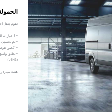
الحمولة
تقوم بنقل أحم
• 3 خيارات للحجم الداخلي تتراوح من 10 متر مكعب إلى 17 متر مكعب.
• تم تحسين عرض
• أقصى عرض 1.870 مت
(L4H3).
هذه سيارة را