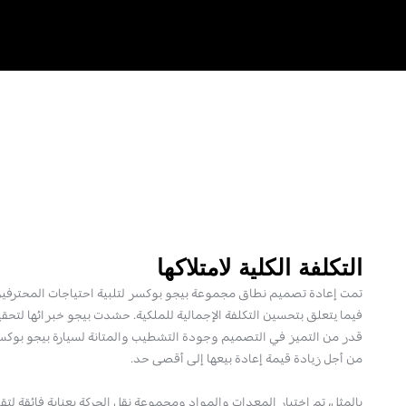
التكلفة الكلية لامتلاكها
تمت إعادة تصميم نطاق مجموعة بيجو بوكسر لتلبية احتياجات المحترفين،
فيما يتعلق بتحسين التكلفة الإجمالية للملكية. حشدت بيجو خبرائها لتح
قدر من التميز في التصميم وجودة التشطيب والمتانة لسيارة بيجو بوكس
من أجل زيادة قيمة إعادة بيعها إلى أقصى حد.
بالمثل، تم اختيار المعدات والمواد ومجموعة نقل الحركة بعناية فائقة لتقل