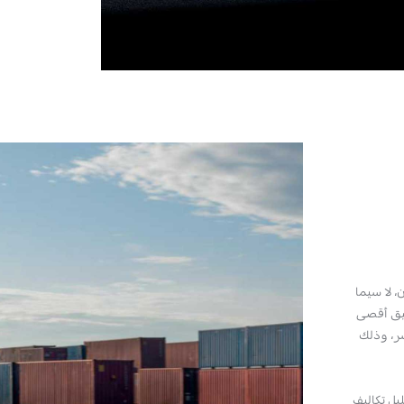
 لا سيما
قيق أقصى
ر، وذلك
يل تكاليف