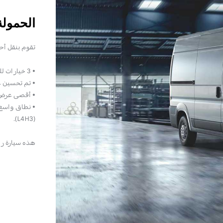
الحمولة
تقوم بنقل أحم
• 3 خيارات للحجم الداخلي تتراوح من 10 متر مكعب إلى 17 متر مكعب.
• تم تحسين عرض
• أقصى عرض 1.870 مت
(L4H3).
هذه سيارة را