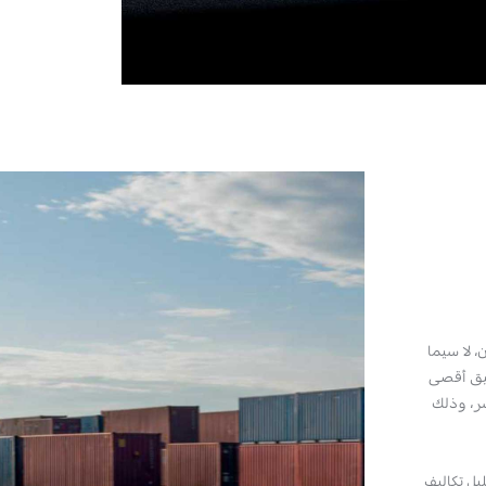
 لا سيما
قيق أقصى
ر، وذلك
يل تكاليف