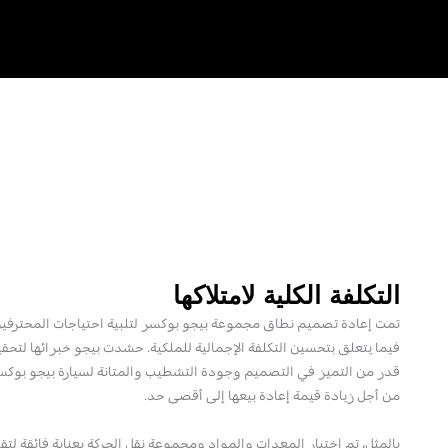
التكلفة الكلية لامتلاكها
تمت إعادة تصميم نطاق مجموعة بيجو بوكسر لتلبية احتياجات المحترفين،
فيما يتعلق بتحسين التكلفة الإجمالية للملكية. حشدت بيجو خبرائها لتح
قدر من التميز في التصميم وجودة التشطيب والمتانة لسيارة بيجو بوكس
من أجل زيادة قيمة إعادة بيعها إلى أقصى حد.
بالمثل، تم اختيار المعدات والمواد ومجموعة نقل الحركة بعناية فائقة لتقل