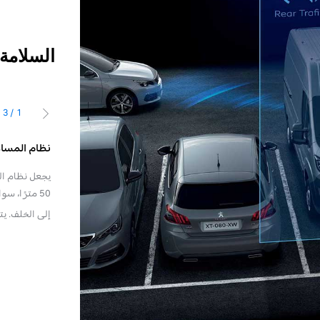
السلامة
3
/
1
السابق
لة الانحراف عن المسار
نظام المساع
يكتشف نظام التنبيه في حالة الانحراف عن المسار (LDWS)* العبور اللاإرادي فوق
يجعل نظام ال
ر باستخدام كاميرا تتعرف على الخطوط المستمرة أو المتقطعة
50 مترًا، 
ميرا بتحليل الصورة، وإذا تضاءل انتباه السائق وتجاوزت السرعة
إلى الخلف. ي
متوفر كخيار، يرجى الاتصال بالو