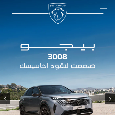
لسابق
التالي