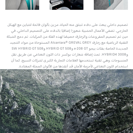
تصميم داخلي يبعث على دفء تنبثق منه الحياة، مزين بألوان فاتحة لتتباين مع الهيكل
الخارجي. تضفي الأعمال الخشبية شعورًا إضافيًا بالدفء على التصميم الداخلي، في
حين تم تصميم المفروشات والزخارف خصيصًا لهذه الفئة من المركبات. تم دمج الشبكة
التقنية الرياضية مع زخارف Alcantara® GREVAL GREY المستوحاة من مواد التنجيد
الجديدة الخاصة بفئات بيجو e-208 GT و508 HYBRID GT و508 SW HYBRID GT
و3008 HYBRID4. تمت إضافة شعارات بوكسر ذات اللون النعناعي عن طريق نقل
المنسوجات، وهي تقنية تستخدمها العلامات التجارية الكبرى لشركات النسيج، كما أن
استخدام اللون النعناعي لأحزمة الأمان قد أنقذها من الألوان المملة المعتادة.