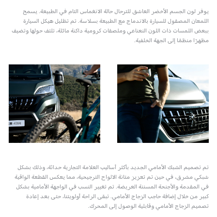
يوفر لون الجسم الأخضر العاشق للترحال حالة الانغماس التام في الطبيعة. يسمح
اللمعان المصقول للسيارة بالاندماج مع الطبيعة بسلاسة. تم تظليل هيكل السيارة
ببعض اللمسات ذات اللون النعناعي وملصقات كرومية داكنة مائلة، تلتف حولها وتضيف
مظهرًا منظمًا إلى الجهة الخلفية.
تم تصميم الشبك الأمامي الجديد بأكثر أساليب العلامة التجارية حداثة، وذلك بشكل
شبكي مشرق، في حين تم تعزيز متانة الالواح الترجيحية، مما يعكس القطعة الواقية
في المقدمة والأجنحة المسننة العريضة. تم تغيير النسب في الواجهة الأمامية بشكل
كبير من خلال إضافة حاجب الزجاج الأمامي. تبقى الراحة أولويتنا، حتى بعد إعادة
تصميم الزجاج الأمامي وقابلية الوصول إلى المحرك.