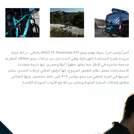
أخيراً وليس آخراً، سوف تهتم بيجو eM02 FS Powertube ATV بالباقي. دراجة جبلية
مزودة بقدرة المساعدة الكهربائية، وهي أحدث جيل من دراجات بيجو eBikes. البطارية
مدمجة مباشرة في الإطار مما يخلق مظهرًا أنيقًا وعصري. إنها دارجة متعددة
الاستخدامات بفضل نظام التعليق المزدوج، إنها الرفيق المثالي لرحلات التحدي. يمكن
تخزينها في الجزء الخلفي من بيجو بوكسر 4×4 على حامل مخصص. لونها النعناعي
مطابق لإضافات السيارة الملونة ويتباين ببراعة مع الأبواب السوداء الكامدة.