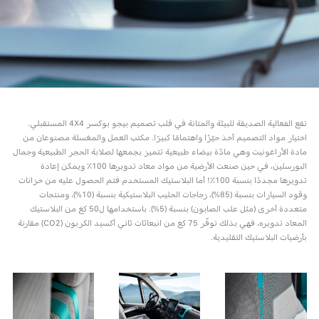
تقع الفعالية الصديقة للبيئة والمتانة في قلب تصميم بيجو بوكسر 4X4 المستقبلي.
اختيار مواد التصميم أخذ حيّزًا واهتمامًا كبيرًا. مكتب العمل والمغسلة مصنوعان من
مادة الأراغونيت وهي مادّة بيضاء طبيعية تتميز بجمعها لصلابة الحجر الطبيعية وجمال
البورسلين، في حين صنعت الأرضية من مواد معاد تدويرها 100٪ ويمكن إعادة
تدويرها مجددًا بنسبة 100٪! أما البلاستيك المستخدم فتم الحصول عليه من خزانات
وقود السيارات بنسبة (85%)، زجاجات الحليب البلاستيكية بنسبة (10%)، ومنتجات
متعددة أخرى (مثل علب الصابون) بنسبة (5%). باستخدامها ل50 كغ من البلاستيك
المعاد تدويره، فهي بذلك توفّر 75 كغ من انبعاثات ثاني أكسيد الكربون (CO2) مقارنة
بأرضيات البلاستيك التقليدية.