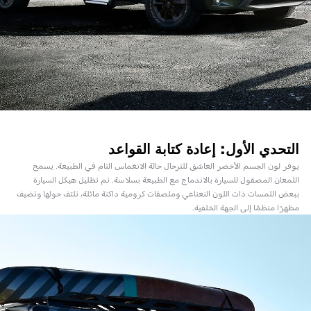
التحدي الأول: إعادة كتابة القواعد
يوفر لون الجسم الأخضر العاشق للترحال حالة الانغماس التام في الطبيعة. يسمح
اللمعان المصقول للسيارة بالاندماج مع الطبيعة بسلاسة. تم تظليل هيكل السيارة
ببعض اللمسات ذات اللون النعناعي وملصقات كرومية داكنة مائلة، تلتف حولها وتضيف
مظهرًا منظمًا إلى الجهة الخلفية.