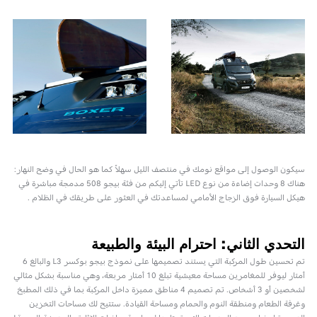
سيكون الوصول إلى مواقع نومك في منتصف الليل سهلاً كما هو الحال في وضح النهار:
هناك 8 وحدات إضاءة من نوع LED تأتي إليكم من فئة بيجو 508 مدمجة مباشرة في
هيكل السيارة فوق الزجاج الأمامي لمساعدتك في العثور على طريقك في الظلام .
التحدي الثاني: احترام البيئة والطبيعة
تم تحسين طول المركبة التي يستند تصميمها على نموذج بيجو بوكسر L3 والبالغ 6
أمتار ليوفر للمغامرين مساحة معيشية تبلغ 10 أمتار مربعة، وهي مناسبة بشكل مثالي
لشخصين أو 3 أشخاص. تم تصميم 4 مناطق مميزة داخل المركبة بما في ذلك المطبخ
وغرفة الطعام ومنطقة النوم والحمام ومساحة القيادة. ستتيح لك مساحات التخزين