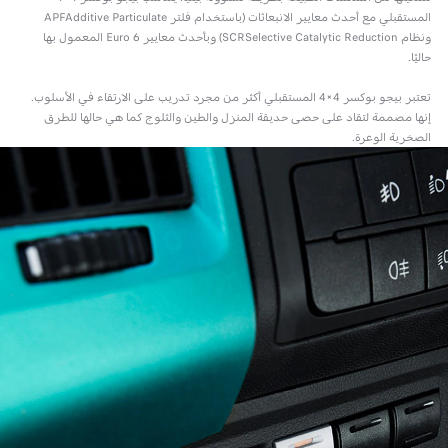
المستقبلي مع أحدث معايير الانبعاثات (باستخدام فلتر APFAdditive Particulate
ونظام SCRSelective Catalytic Reduction) وبأحدث معايير Euro 6 المعمول بها
حاليًا.
تعتبر بيجو بوكسر 4×4 المستقبلي أكثر من مجرد تدريب على الارتقاء في الأسلوب.
إنها مصممة لتقاد على حصى حديقة المنزل والطين والثلوج كما هي حالها للطرق
الصخرية الوعرة.